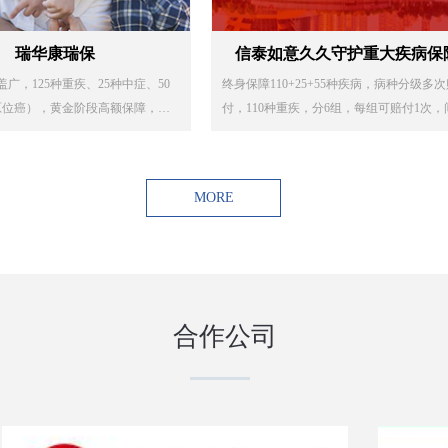
瑞华康瑞保
信泰如意久久守护重大疾病保
盖广，125种重疾、25种中症、50
终身保障110+25+55种疾病，病种分级多
原位癌），黄金阶段高额保障，对
付，110种重疾，分6组，每组可赔付1次，
强了保障，61岁前赔付（重疾15
期180天，保障金额分别按基本保险金额的1
%）
0%/120%/140%/160%/180%/200%逐次递增
25种中症不分组，2次赔付，每次赔付60%
MORE
保险金额。
55种轻症不分组，4次赔付，每次赔付30%
保险金额。
全面保障，守护终身。
合作公司