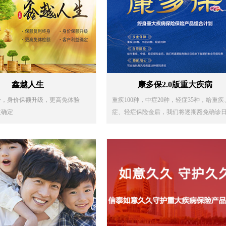
鑫越人生
康多保2.0版重大疾病
身，身价保额升级，更高免体验
重疾100种，中症20种，轻症35种，给重疾
益确定
症、轻症保险金后，我们将逐期豁免确诊
余下各期的本合同保险费