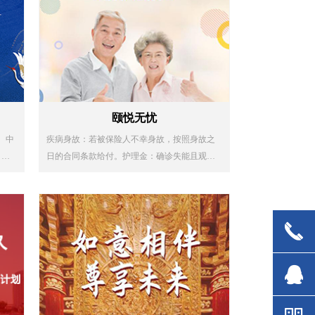
颐悦无忧
、中
疾病身故：若被保险人不幸身故，按照身故之
日后
日的合同条款给付。护理金：确诊失能且观察
期结束之日的合同条款给付。
끅
뀩