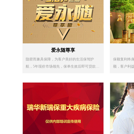
爱永随尊享
隐密而兼具保障，为客户美好的生活保驾护
保额复利终
航，5年现价市场领先，保单生效后即可贷款，
额，客户利
还客户资金支配权