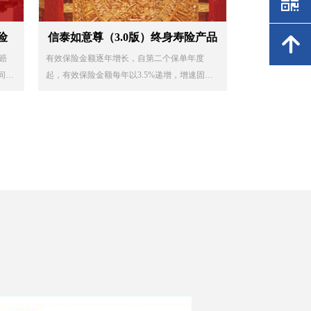
낃
险
信泰如意尊（3.0版）终身寿险产品
녕
次赔
有效保险金额逐年增长，自第二个保单年度
间隔
起，有效保险金额每年以3.5%递增，增速固
0
定、年年增长，助您传承有道、锁定未来。
。
基本
基本