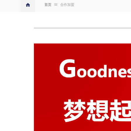
首页
ꁔ
合作加盟